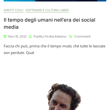
DIRITTI CIVILI
SOFTWARE E CULTURA LIBERI
Il tempo degli umani nell’era dei social
media
On
Nov 15, 2021
Partito Pirata Italiano
Comment
Il
Faccia chi può, prima che il tempo mute; ché tutte le lasciate
Tempo
Degli
son perdute. Qual
Umani
Nell’era
Dei
Social
Media