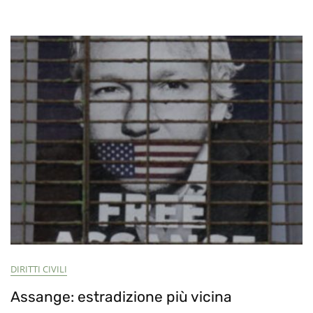
Europeo
Nominano
Julian
Assange
Per
Il
Premio
Nobel
Per
La
Pace
DIRITTI CIVILI
Assange: estradizione più vicina