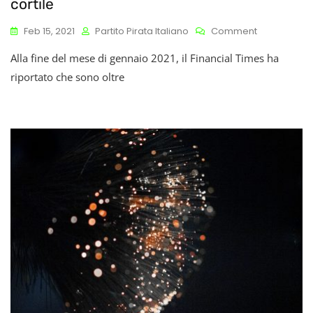
cortile
On
Feb 15, 2021
Partito Pirata Italiano
Comment
Amazon
Alla fine del mese di gennaio 2021, il Financial Times ha
Ring:
Una
riportato che sono oltre
Nuova
Finestra
Sul
Cortile