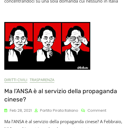
concentrandoci su una sola domanda cui nessuno in Italia
Nel
Primo
Trimestre
Della
Campagna
Vaccinale
Italiana
DIRITTI CIVILI
TRASPARENZA
Ma l’ANSA è al servizio della propaganda
cinese?
On
Feb 28, 2021
Partito Pirata Italiano
Comment
Ma
Ma l’ANSA è al servizio della propaganda cinese? A Febbraio,
L’ANSA
È