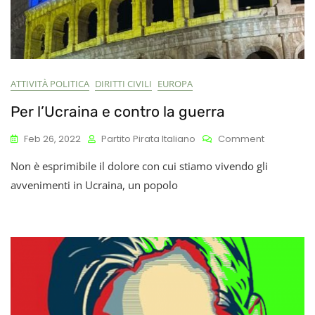
ATTIVITÀ POLITICA
DIRITTI CIVILI
EUROPA
Per l’Ucraina e contro la guerra
On
Feb 26, 2022
Partito Pirata Italiano
Comment
Per
Non è esprimibile il dolore con cui stiamo vivendo gli
L’Ucraina
E
avvenimenti in Ucraina, un popolo
Contro
La
Guerra