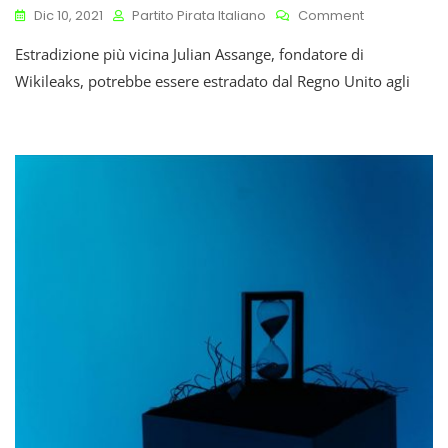
On
Dic 10, 2021
Partito Pirata Italiano
Comment
Assange:
Estradizione più vicina Julian Assange, fondatore di
Estradizione
Più
Wikileaks, potrebbe essere estradato dal Regno Unito agli
Vicina