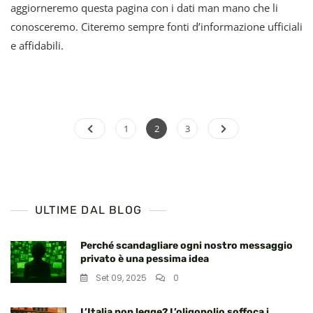
aggiorneremo questa pagina con i dati man mano che li
Campagna
Dei
conosceremo. Citeremo sempre fonti d’informazione ufficiali
Vaccini
e affidabili.
COVID-
19
In
Italia
Paginazione
Page
Page
Page
1
2
3
degli
articoli
ULTIME DAL BLOG
Perché scandagliare ogni nostro messaggio
privato è una pessima idea
Set 09, 2025
0
L’Italia non legge? L’oligopolio soffoca i