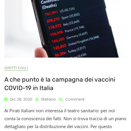
Del
Futuro
DIRITTI CIVILI
A che punto è la campagna dei vaccini
COVID-19 in Italia
On
Dic 28, 2020
Stefano
Comment
A
Ai Pirati Italiani non interessa il teatro sanitario: per noi
Che
Punto
conta la conoscenza dei fatti. Non si trova traccia di un piano
È
dettagliato per la distribuzione dei vaccini. Per questo
La