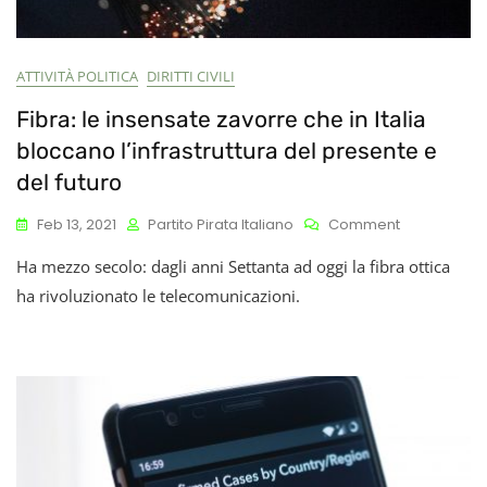
ATTIVITÀ POLITICA
DIRITTI CIVILI
Fibra: le insensate zavorre che in Italia
bloccano l’infrastruttura del presente e
del futuro
On
Feb 13, 2021
Partito Pirata Italiano
Comment
Fibra:
Ha mezzo secolo: dagli anni Settanta ad oggi la fibra ottica
Le
Insensate
ha rivoluzionato le telecomunicazioni.
Zavorre
Che
In
Italia
Bloccano
L’infrastruttu
Del
Presente
E