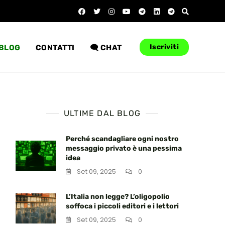
Iscriviti
BLOG
CONTATTI
🗨️ CHAT
ULTIME DAL BLOG
Perché scandagliare ogni nostro
messaggio privato è una pessima
idea
Set 09, 2025
0
L’Italia non legge? L’oligopolio
soffoca i piccoli editori e i lettori
Set 09, 2025
0