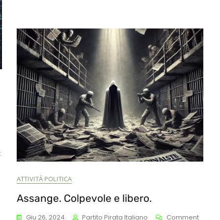
GUERR
On
t
La
Privacy
ATTIVITÀ POLITICA
Digitale
A
Assange. Colpevole e libero.
Rischio:
Sorveglianza
On
Giu 26, 2024
Partito Pirata Italiano
Comment