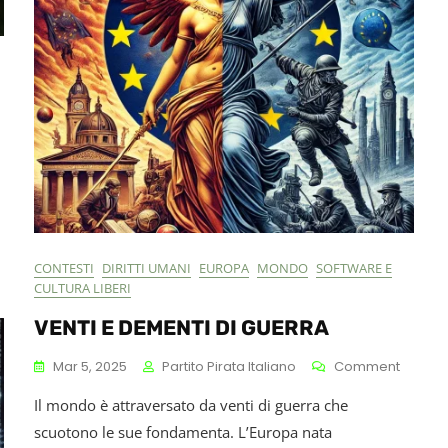
Lettori
On
Chat
ontrol:
a
Sorveglianza
CONTESTI
DIRITTI UMANI
EUROPA
MONDO
SOFTWARE E
i
CULTURA LIBERI
tato
Che
VENTI E DEMENTI DI GUERRA
Tradisce
a
On
Mar 5, 2025
Partito Pirata Italiano
Comment
rivacy
VENTI
Il mondo è attraversato da venti di guerra che
E
DEMEN
scuotono le sue fondamenta. L’Europa nata
DI