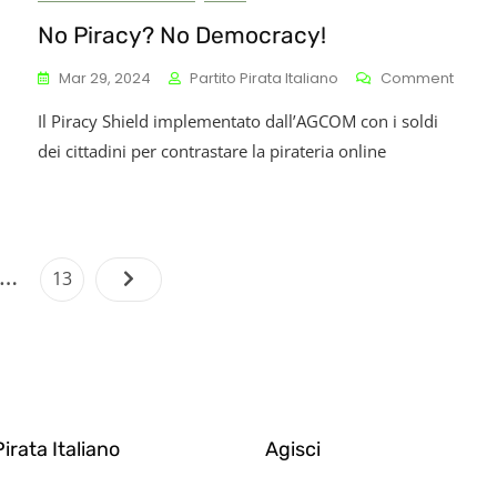
No Piracy? No Democracy!
On
Mar 29, 2024
Partito Pirata Italiano
Comment
No
Il Piracy Shield implementato dall’AGCOM con i soldi
Pirac
No
dei cittadini per contrastare la pirateria online
Demo
Paginazione
…
Page
13
degli
articoli
Pirata Italiano
Agisci