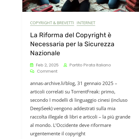
COPYRIGHT & BREVETTI
INTERNET
La Riforma del Copyright è
Necessaria per la Sicurezza
Nazionale
Feb 2, 2025
Partito Pirata Italiano
On
Comment
La
annas-archive.li/blog, 31 gennaio 2025 –
Riforma
Del
articoli correlati su TorrentFreak: primo,
Copyright
secondo I modelli di linguaggio cinesi (incluso
È
DeepSeek) vengono addestrati sulla mia
Necessaria
Per
raccolta illegale di libri e articoli – la più grande
La
al mondo. L’Occidente deve riformare
Sicurezza
Nazionale
urgentemente il copyright