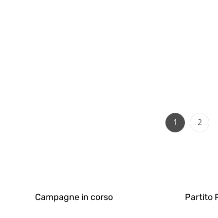
Page
Page
1
2
Campagne in corso
Partito 