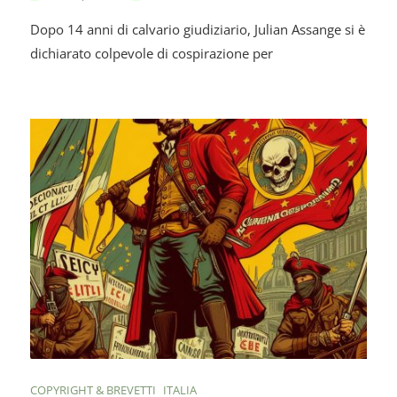
Online
Assan
E
Dopo 14 anni di calvario giudiziario, Julian Assange si è
Colpe
Protezione
E
dichiarato colpevole di cospirazione per
Dei
Libero.
Dati
Personali
On
Un
Giorno
Da
Pirata
–
Maria
Rosaria
Lo
Muzio
A
Un
Giorno
Da
Pecora
COPYRIGHT & BREVETTI
ITALIA