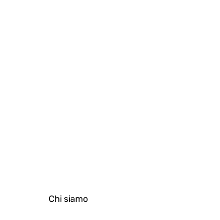
y?
cracy!
Chi siamo