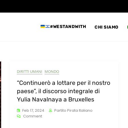
#WESTANDWITH
CHI SIAMO
DIRITTI UMANI
MONDO
“Continuerò a lottare per il nostro
paese”, il discorso integrale di
Yulia Navalnaya a Bruxelles
Feb 17, 2024
Partito Pirata Italiano
On
Comment
“Continuerò
A