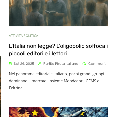
a
On
Perché
Scandagliare
Ogni
Nostro
ATTIVITÀ POLITICA
Messaggio
rivato
L’Italia non legge? L’oligopolio soffoca i
piccoli editori e i lettori
Una
Pessima
On
Set 26, 2025
Partito Pirata Italiano
Comment
Idea
L’Italia
Nel panorama editoriale italiano, pochi grandi gruppi
Non
Legge
dominano il mercato: insieme Mondadori, GEMS e
L’oligo
Feltrinelli
Soffoc
I
Piccoli
Editori
E
I