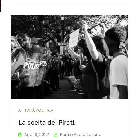
Lottare
Per
Il
Nostro
Paese”,
Il
Discorso
Integrale
Di
Yulia
Navalnaya
A
Bruxelles
ATTIVITÀ POLITICA
La scelta dei Pirati.
Ago 19, 2022
Partito Pirata Italiano