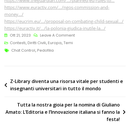
https://www.theguardian.com/…/planned-eu-rules-to…
https://www.euractiv.com/…/ngos-commission-and-
money…/
https://eucrim.eu/…/proposal-on-combating-child-sexual…/
https://euractiv.it/…/la-polonia-giudica-inutile-la…/
On
Ott 21, 2023
Leave A Comment
Il
Contesti
,
Diritti Civili
,
Europa
,
Temi
Tags
Regolamento
Chat Control
,
Pedofilia
Europeo
Per
La
Lotta
Navigazione
Z-Library diventa una risorsa vitale per studenti e
Al
insegnanti universitari in tutto il mondo
articoli
Materiale
Pedopornografico
Tutta la nostra gioia per la nomina di Giuliano
Online
Amato: L’Editoria e l’Innovazione italiana si fanno la
(CSAM),
festa!
Al