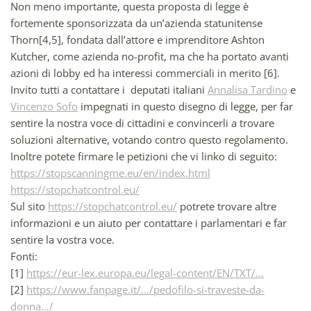
Non meno importante, questa proposta di legge è
fortemente sponsorizzata da un’azienda statunitense
Thorn[4,5], fondata dall’attore e imprenditore Ashton
Kutcher, come azienda no-profit, ma che ha portato avanti
azioni di lobby ed ha interessi commerciali in merito [6].
Invito tutti a contattare i deputati italiani
Annalisa Tardino
e
Vincenzo Sofo
impegnati in questo disegno di legge, per far
sentire la nostra voce di cittadini e convincerli a trovare
soluzioni alternative, votando contro questo regolamento.
Inoltre potete firmare le petizioni che vi linko di seguito:
https://stopscanningme.eu/en/index.html
https://stopchatcontrol.eu/
Sul sito
https://stopchatcontrol.eu/
potrete trovare altre
informazioni e un aiuto per contattare i parlamentari e far
sentire la vostra voce.
Fonti:
[1]
https://eur-lex.europa.eu/legal-content/EN/TXT/…
[2]
https://www.fanpage.it/…/pedofilo-si-traveste-da-
donna…/