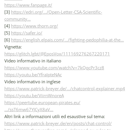
https://www.fanpage.it/
[3]
https://edri.org/…/Open-Letter-CSA-Scientific-
community…
[4]
https://www.thorn.org/
[5]
https://safer.io/
[6]
https://english.elpais.com/…/fighting-pedophilia-at-the…
Vignetta:
https://glitch.lgbt/@EposVox/111169276267220171
Video informativo in italiano
https://www.youtube.com/watch?v=7kQqcPr3cz8
https://youtu.be/YfraIpteNAc
Video informativo in inglese
https://www.patrick-breyer.de/…/chatcontrol-explainer.mp4
https://youtu.be/ViirnWnoreA
https://peertube.european-pirates.eu/
…/ssT6mw67YJCyX8aV…
Altri link a informazioni utili ed esaustive sul tema:
https://www.patrick-breyer.de/en/posts/chat-control/