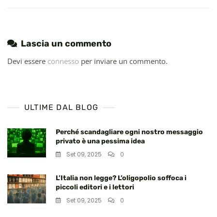
Voto
Il
26
Lascia un commento
Ottobre,
Mina
Devi essere
connesso
per inviare un commento.
La
Privacy
E
I
ULTIME DAL BLOG
Diritti
Fondamentali
Perché scandagliare ogni nostro messaggio
privato è una pessima idea
Set 09, 2025
0
L’Italia non legge? L’oligopolio soffoca i
piccoli editori e i lettori
Set 09, 2025
0