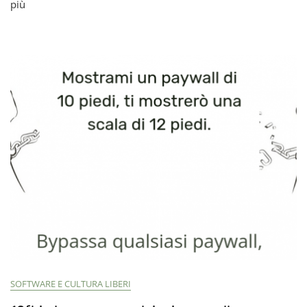
più
Z-
Lib
E
La
Pirateria
Di
Libri
Accademici
A
Chi
Giova
Questa
Crociata?
SOFTWARE E CULTURA LIBERI