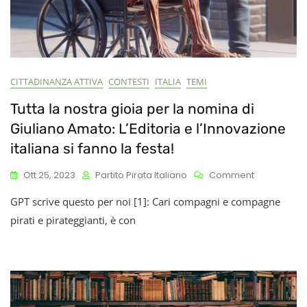
CITTADINANZA ATTIVA
CONTESTI
ITALIA
TEMI
Tutta la nostra gioia per la nomina di
Giuliano Amato: L’Editoria e l’Innovazione
italiana si fanno la festa!
On
Ott 25, 2023
Partito Pirata Italiano
Comment
Tutta
GPT scrive questo per noi [1]: Cari compagni e compagne
La
Nostra
pirati e pirateggianti, è con
Gioia
Per
La
Nomina
Di
Giuliano