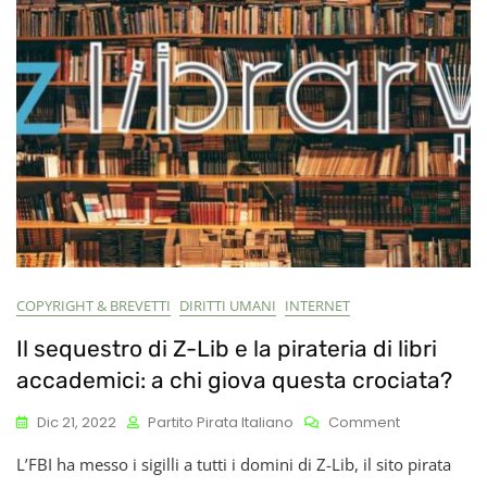
Amato:
L’Editoria
E
L’Innovazio
Italiana
Si
Fanno
La
Festa!
COPYRIGHT & BREVETTI
DIRITTI UMANI
INTERNET
Il sequestro di Z-Lib e la pirateria di libri
accademici: a chi giova questa crociata?
On
Dic 21, 2022
Partito Pirata Italiano
Comment
Il
L’FBI ha messo i sigilli a tutti i domini di Z-Lib, il sito pirata
Sequestro
Di