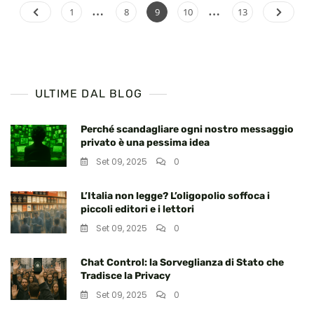
…
…
Paginazione
Page
Page
Page
Page
Page
1
8
9
10
13
degli
articoli
ULTIME DAL BLOG
Perché scandagliare ogni nostro messaggio
privato è una pessima idea
Set 09, 2025
0
L’Italia non legge? L’oligopolio soffoca i
piccoli editori e i lettori
Set 09, 2025
0
Chat Control: la Sorveglianza di Stato che
Tradisce la Privacy
Set 09, 2025
0