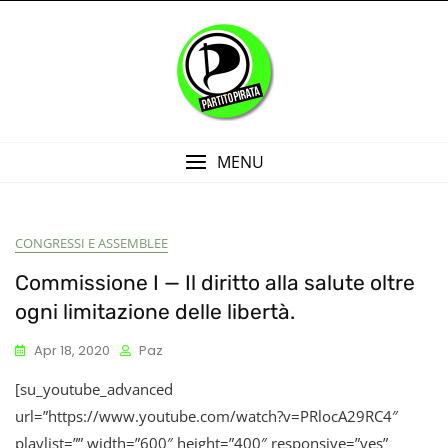
Skip
to
content
MENU
CONGRESSI E ASSEMBLEE
Blog
Commissione I — Il diritto alla salute oltre
ogni limitazione delle libertà.
Apr 18, 2020
Paz
[su_youtube_advanced
url=”https://www.youtube.com/watch?v=PRlocA29RC4″
playlist=”” width=”600″ height=”400″ responsive=”yes”