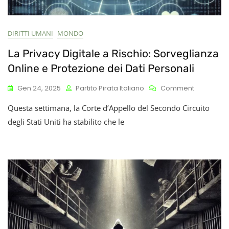
DIRITTI UMANI
MONDO
La Privacy Digitale a Rischio: Sorveglianza
Online e Protezione dei Dati Personali
On
Gen 24, 2025
Partito Pirata Italiano
Comment
La
Questa settimana, la Corte d’Appello del Secondo Circuito
Privacy
Digitale
degli Stati Uniti ha stabilito che le
A
Rischio:
Sorveglia
Online
E
Protezion
Dei
Dati
Personali