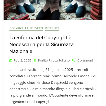
COPYRIGHT & BREVETTI
INTERNET
La Riforma del Copyright è
Necessaria per la Sicurezza
Nazionale
On
Feb 2, 2025
Partito Pirata Italiano
Comment
La
annas-archive.li/blog, 31 gennaio 2025 – articoli
Riforma
Del
correlati su TorrentFreak: primo, secondo I modelli di
Copyrig
linguaggio cinesi (incluso DeepSeek) vengono
È
addestrati sulla mia raccolta illegale di libri e articoli –
Necessa
Per
la più grande al mondo. L’Occidente deve riformare
La
urgentemente il copyright
Sicurez