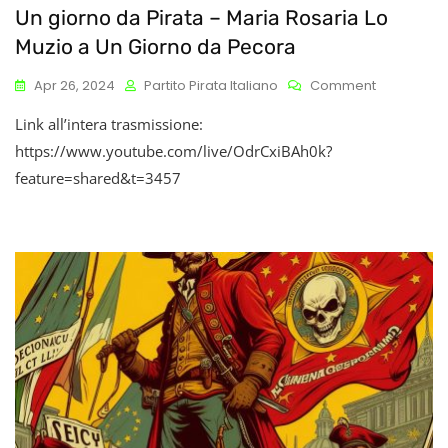
Un giorno da Pirata – Maria Rosaria Lo
Muzio a Un Giorno da Pecora
On
Apr 26, 2024
Partito Pirata Italiano
Comment
Un
Link all’intera trasmissione:
Giorno
Da
https://www.youtube.com/live/OdrCxiBAh0k?
Pirata
feature=shared&t=3457
–
Maria
Rosaria
Lo
Muzio
A
Un
Giorno
Da
Pecora