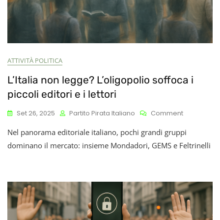
ATTIVITÀ POLITICA
L’Italia non legge? L’oligopolio soffoca i
piccoli editori e i lettori
On
Set 26, 2025
Partito Pirata Italiano
Comment
L’Italia
Nel panorama editoriale italiano, pochi grandi gruppi
Non
Legge?
dominano il mercato: insieme Mondadori, GEMS e Feltrinelli
L’oligopolio
Soffoca
I
Piccoli
Editori
E
I