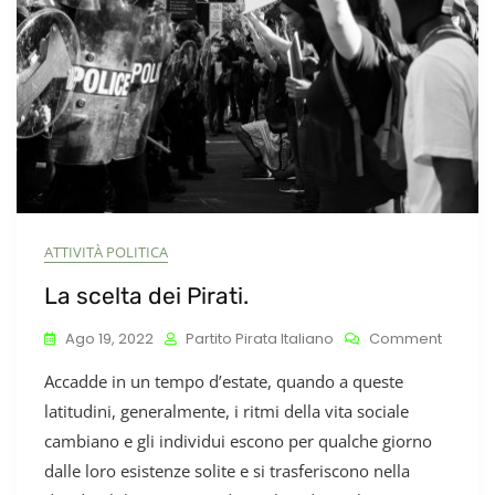
Integra
Di
Yulia
Navaln
A
Bruxelle
ATTIVITÀ POLITICA
La scelta dei Pirati.
On
Ago 19, 2022
Partito Pirata Italiano
Comment
La
Accadde in un tempo d’estate, quando a queste
Scelta
Dei
latitudini, generalmente, i ritmi della vita sociale
Pirati.
cambiano e gli individui escono per qualche giorno
dalle loro esistenze solite e si trasferiscono nella