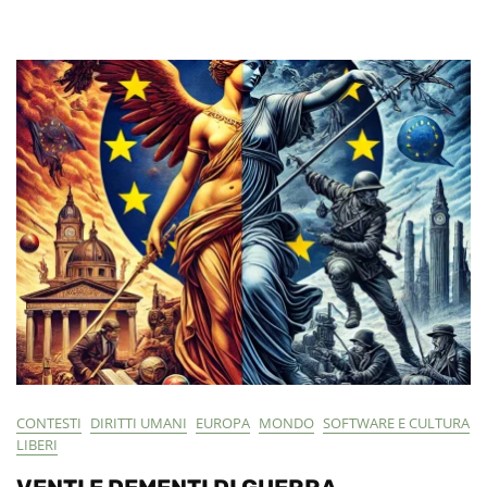
Di
Stato
Che
Tradisce
La
Privacy
CONTESTI
DIRITTI UMANI
EUROPA
MONDO
SOFTWARE E CULTURA
LIBERI