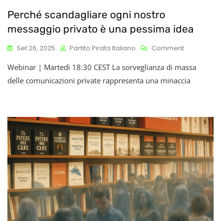
Perché scandagliare ogni nostro
messaggio privato è una pessima idea
On
Set 26, 2025
Partito Pirata Italiano
Comment
Perché
Webinar | Martedì 18:30 CEST La sorveglianza di massa
Scandaglia
Ogni
delle comunicazioni private rappresenta una minaccia
Nostro
Messaggio
Privato
È
Una
Pessima
Idea