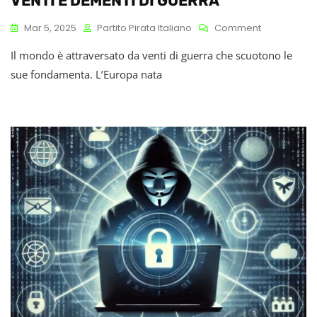
VENTI E DEMENTI DI GUERRA
On
Mar 5, 2025
Partito Pirata Italiano
Comment
VENTI
Il mondo è attraversato da venti di guerra che scuotono le
E
DEMENTI
sue fondamenta. L’Europa nata
DI
GUERRA