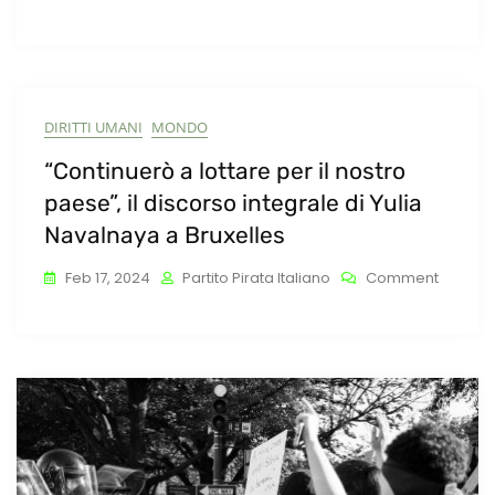
Naziona
DIRITTI UMANI
MONDO
“Continuerò a lottare per il nostro
paese”, il discorso integrale di Yulia
Navalnaya a Bruxelles
On
Feb 17, 2024
Partito Pirata Italiano
Comment
“Contin
A
Lottare
Per
Il
Nostro
Paese”,
Il
Discors