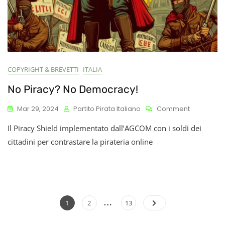
COPYRIGHT & BREVETTI
ITALIA
No Piracy? No Democracy!
On
Mar 29, 2024
Partito Pirata Italiano
Comment
No
Il Piracy Shield implementato dall’AGCOM con i soldi dei
Piracy?
No
cittadini per contrastare la pirateria online
Democrac
…
Paginazione
Page
Page
Page
1
2
13
degli