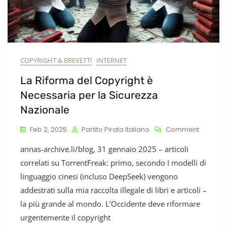
COPYRIGHT & BREVETTI
INTERNET
La Riforma del Copyright è
Necessaria per la Sicurezza
Nazionale
On
Feb 2, 2025
Partito Pirata Italiano
Comment
La
annas-archive.li/blog, 31 gennaio 2025 – articoli
Riforma
Del
correlati su TorrentFreak: primo, secondo I modelli di
Copyrig
linguaggio cinesi (incluso DeepSeek) vengono
È
addestrati sulla mia raccolta illegale di libri e articoli –
Necessa
Per
la più grande al mondo. L’Occidente deve riformare
La
urgentemente il copyright
Sicurez