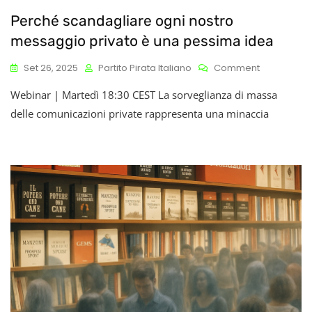
Perché scandagliare ogni nostro
messaggio privato è una pessima idea
On
Set 26, 2025
Partito Pirata Italiano
Comment
Perché
Webinar | Martedì 18:30 CEST La sorveglianza di massa
Scandaglia
Ogni
delle comunicazioni private rappresenta una minaccia
Nostro
Messaggio
Privato
È
Una
Pessima
Idea