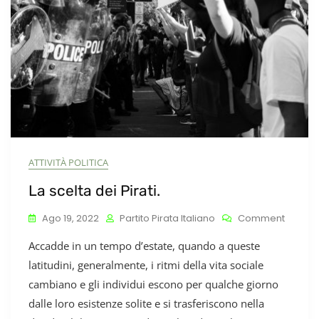
Integra
Di
Yulia
Navaln
A
Bruxelle
ATTIVITÀ POLITICA
La scelta dei Pirati.
On
Ago 19, 2022
Partito Pirata Italiano
Comment
La
Accadde in un tempo d’estate, quando a queste
Scelta
Dei
latitudini, generalmente, i ritmi della vita sociale
Pirati.
cambiano e gli individui escono per qualche giorno
dalle loro esistenze solite e si trasferiscono nella