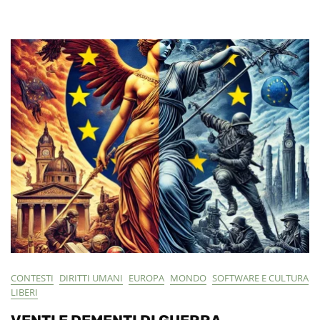
Di
Stato
Che
Tradisce
La
Privacy
CONTESTI
DIRITTI UMANI
EUROPA
MONDO
SOFTWARE E CULTURA
LIBERI