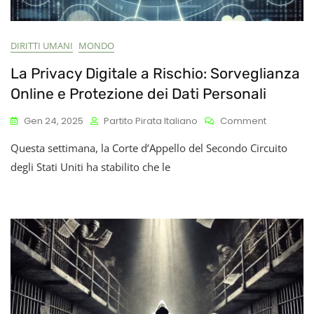
DIRITTI UMANI
MONDO
La Privacy Digitale a Rischio: Sorveglianza
Online e Protezione dei Dati Personali
On
Gen 24, 2025
Partito Pirata Italiano
Comment
La
Questa settimana, la Corte d’Appello del Secondo Circuito
Privacy
Digitale
degli Stati Uniti ha stabilito che le
A
Rischio:
Sorveglia
Online
E
Protezion
Dei
Dati
Personali