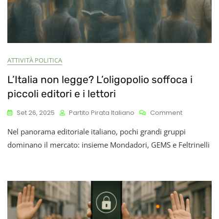
ATTIVITÀ POLITICA
L’Italia non legge? L’oligopolio soffoca i
piccoli editori e i lettori
On
Set 26, 2025
Partito Pirata Italiano
Comment
L’Italia
Nel panorama editoriale italiano, pochi grandi gruppi
Non
Legge?
dominano il mercato: insieme Mondadori, GEMS e Feltrinelli
L’oligopolio
Soffoca
I
Piccoli
Editori
E
I