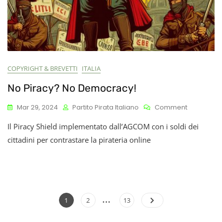
COPYRIGHT & BREVETTI
ITALIA
No Piracy? No Democracy!
On
Mar 29, 2024
Partito Pirata Italiano
Comment
No
Il Piracy Shield implementato dall’AGCOM con i soldi dei
Piracy?
No
cittadini per contrastare la pirateria online
Democrac
…
Paginazione
Page
Page
Page
1
2
13
degli