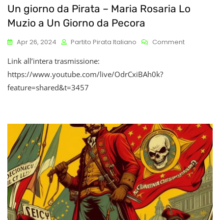
Un giorno da Pirata – Maria Rosaria Lo
Muzio a Un Giorno da Pecora
On
Apr 26, 2024
Partito Pirata Italiano
Comment
Un
Link all’intera trasmissione:
Giorno
Da
https://www.youtube.com/live/OdrCxiBAh0k?
Pirata
feature=shared&t=3457
–
Maria
Rosaria
Lo
Muzio
A
Un
Giorno
Da
Pecora