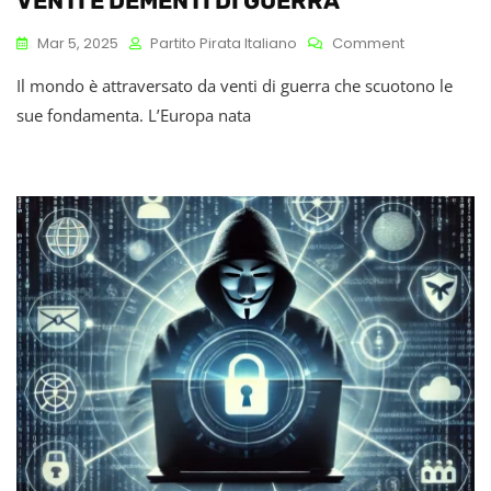
VENTI E DEMENTI DI GUERRA
On
Mar 5, 2025
Partito Pirata Italiano
Comment
VENTI
Il mondo è attraversato da venti di guerra che scuotono le
E
DEMENTI
sue fondamenta. L’Europa nata
DI
GUERRA