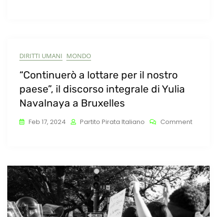
Naziona
DIRITTI UMANI
MONDO
“Continuerò a lottare per il nostro
paese”, il discorso integrale di Yulia
Navalnaya a Bruxelles
On
Feb 17, 2024
Partito Pirata Italiano
Comment
“Contin
A
Lottare
Per
Il
Nostro
Paese”,
Il
Discors