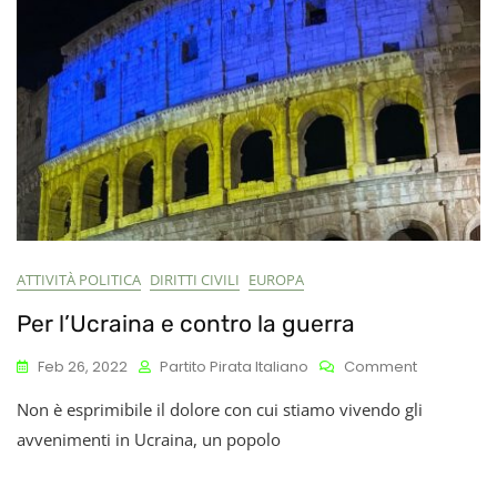
Po’
Su)
ATTIVITÀ POLITICA
DIRITTI CIVILI
EUROPA
Per l’Ucraina e contro la guerra
On
Feb 26, 2022
Partito Pirata Italiano
Comment
Per
Non è esprimibile il dolore con cui stiamo vivendo gli
L’Ucraina
E
avvenimenti in Ucraina, un popolo
Contro
La