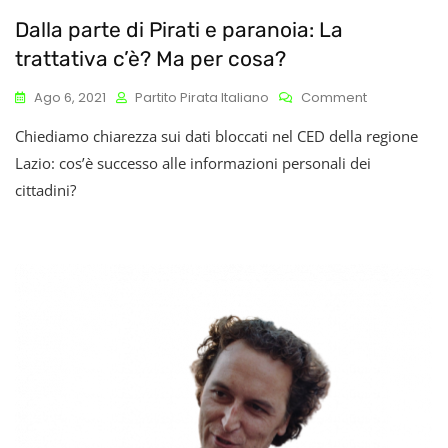
Dalla parte di Pirati e paranoia: La
trattativa c’è? Ma per cosa?
On
Ago 6, 2021
Partito Pirata Italiano
Comment
Dalla
Chiediamo chiarezza sui dati bloccati nel CED della regione
Parte
Di
Lazio: cos’è successo alle informazioni personali dei
Pirati
cittadini?
E
Paranoia:
La
Trattativa
C’è?
Ma
Per
Cosa?