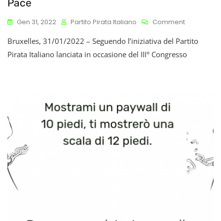
Pace
On
Gen 31, 2022
Partito Pirata Italiano
Comment
I
Bruxelles, 31/01/2022 – Seguendo l’iniziativa del Partito
Pirati
Al
Pirata Italiano lanciata in occasione del III° Congresso
Parlament
Europeo
Nominano
Julian
Assange
Per
Il
Premio
Nobel
Per
La
Pace