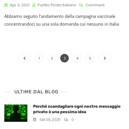
On
Apr 3, 2021
Partito Pirata Italiano
Comment
Cosa
Abbiamo seguito l’andamento della campagna vaccinale
È
Successo
concentrandoci su una sola domanda cui nessuno in Italia
Nel
Primo
Trimestre
Della
Campagna
Paginazione
Vaccinale
Page
Page
Page
Page
Page
1
2
3
4
5
Italiana
degli
articoli
ULTIME DAL BLOG
Perché scandagliare ogni nostro messaggio
privato è una pessima idea
Set 09, 2025
0