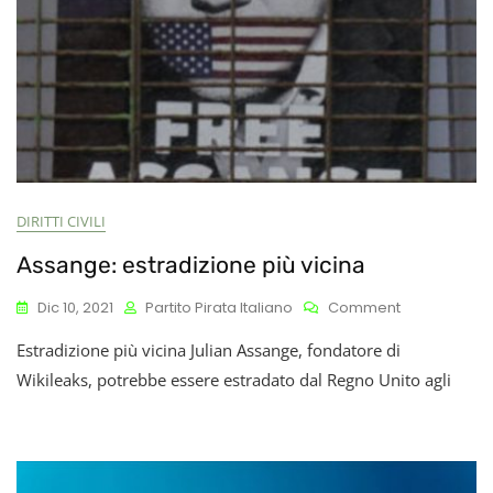
DIRITTI CIVILI
Assange: estradizione più vicina
On
Dic 10, 2021
Partito Pirata Italiano
Comment
Assange:
Estradizione più vicina Julian Assange, fondatore di
Estradizione
Più
Wikileaks, potrebbe essere estradato dal Regno Unito agli
Vicina