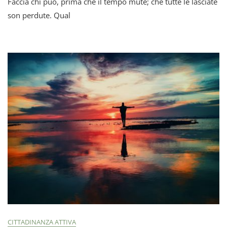
Faccia chi può, prima che il tempo mute; ché tutte le lasciate
Tempo
Degli
son perdute. Qual
Umani
Nell’era
Dei
Social
Media
CITTADINANZA ATTIVA