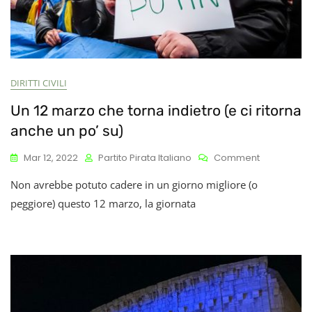
DIRITTI CIVILI
Un 12 marzo che torna indietro (e ci ritorna
anche un po’ su)
On
Mar 12, 2022
Partito Pirata Italiano
Comment
Un
Non avrebbe potuto cadere in un giorno migliore (o
12
Marzo
peggiore) questo 12 marzo, la giornata
Che
Torna
Indietro
(e
Ci
Ritorna
Anche
Un