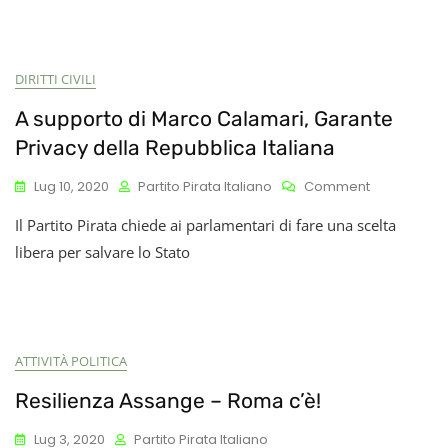
DIRITTI CIVILI
A supporto di Marco Calamari, Garante
Privacy della Repubblica Italiana
On
Lug 10, 2020
Partito Pirata Italiano
Comment
A
Il Partito Pirata chiede ai parlamentari di fare una scelta
Supporto
Di
libera per salvare lo Stato
Marco
Calamari,
Garante
Privacy
Della
ATTIVITÀ POLITICA
Repubblica
Italiana
Resilienza Assange – Roma c’è!
Lug 3, 2020
Partito Pirata Italiano