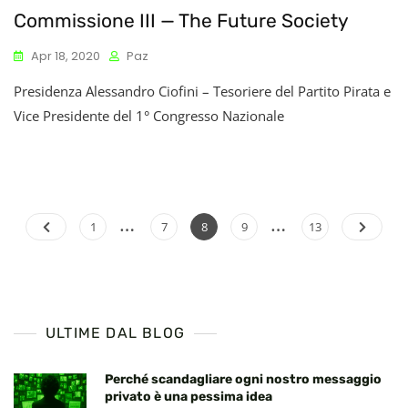
Commissione III — The Future Society
Apr 18, 2020
Paz
Presidenza Alessandro Ciofini – Tesoriere del Partito Pirata e
Vice Presidente del 1° Congresso Nazionale
…
…
Paginazione
Page
Page
Page
Page
Page
1
7
8
9
13
degli
articoli
ULTIME DAL BLOG
Perché scandagliare ogni nostro messaggio
privato è una pessima idea