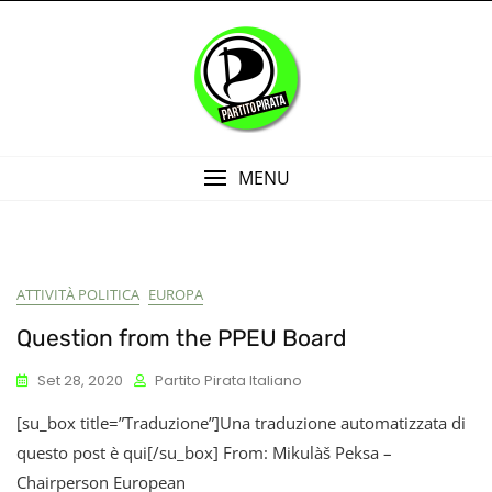
Skip
to
content
MENU
Blog
ATTIVITÀ POLITICA
EUROPA
Question from the PPEU Board
Set 28, 2020
Partito Pirata Italiano
[su_box title=”Traduzione”]Una traduzione automatizzata di
questo post è qui[/su_box] From: Mikulàš Peksa –
Chairperson European