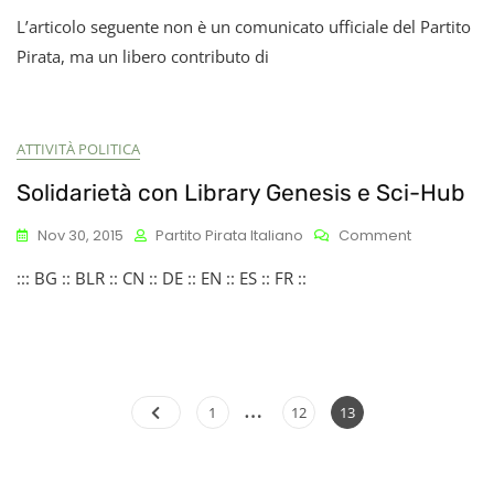
L’articolo seguente non è un comunicato ufficiale del Partito
Pirata, ma un libero contributo di
ATTIVITÀ POLITICA
Solidarietà con Library Genesis e Sci-Hub
On
Nov 30, 2015
Partito Pirata Italiano
Comment
Solidarietà
::: BG :: BLR :: CN :: DE :: EN :: ES :: FR ::
Con
Library
Genesis
E
Sci-
Hub
…
Paginazione
Page
Page
Page
1
12
13
degli
articoli