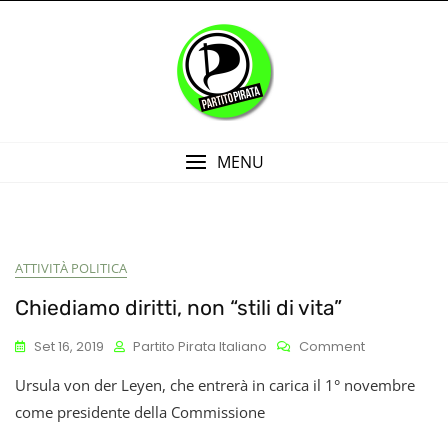
Skip
to
content
MENU
ATTIVITÀ POLITICA
Chiediamo diritti, non “stili di vita”
On
Set 16, 2019
Partito Pirata Italiano
Comment
Chiediamo
Ursula von der Leyen, che entrerà in carica il 1° novembre
Diritti,
Non
come presidente della Commissione
“stili
Di