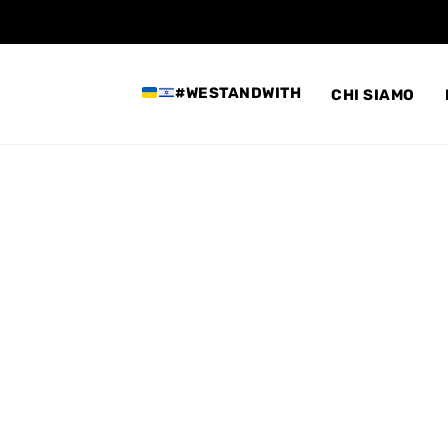
#WESTANDWITH
CHI SIAMO
On
Sessione
Tecnica