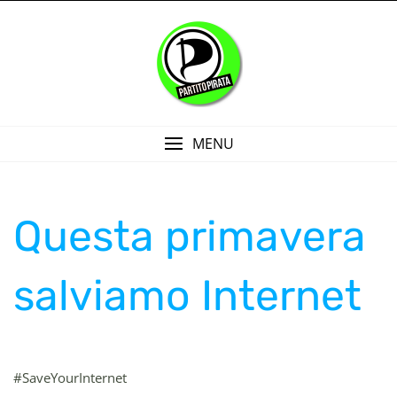
Skip
to
content
MENU
Questa primavera
salviamo Internet
#SaveYourInternet