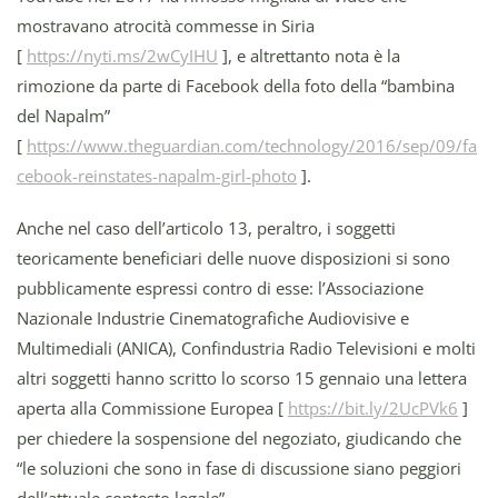
mostravano atrocità commesse in Siria
[
https://nyti.ms/2wCyIHU
], e altrettanto nota è la
rimozione da parte di Facebook della foto della “bambina
del Napalm”
[
https://www.theguardian.com/technology/2016/sep/09/fa
cebook-reinstates-napalm-girl-photo
].
Anche nel caso dell’articolo 13, peraltro, i soggetti
teoricamente beneficiari delle nuove disposizioni si sono
pubblicamente espressi contro di esse: l’Associazione
Nazionale Industrie Cinematografiche Audiovisive e
Multimediali (ANICA), Confindustria Radio Televisioni e molti
altri soggetti hanno scritto lo scorso 15 gennaio una lettera
aperta alla Commissione Europea [
https://bit.ly/2UcPVk6
]
per chiedere la sospensione del negoziato, giudicando che
“le soluzioni che sono in fase di discussione siano peggiori