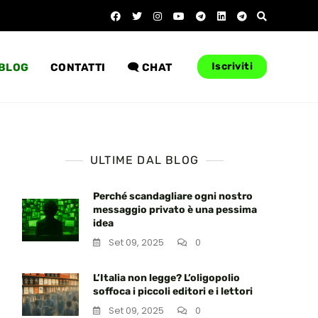
Iscriviti
BLOG
CONTATTI
🗨️ CHAT
ULTIME DAL BLOG
Perché scandagliare ogni nostro
messaggio privato è una pessima
idea
Set 09, 2025
0
L’Italia non legge? L’oligopolio
soffoca i piccoli editori e i lettori
Set 09, 2025
0