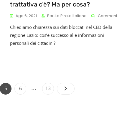
trattativa c’è? Ma per cosa?
On
Ago 6, 2021
Partito Pirata Italiano
Comment
Dalla
Chiediamo chiarezza sui dati bloccati nel CED della
Parte
Di
n
regione Lazio: cos’è successo alle informazioni
Pirati
irma
personali dei cittadini?
E
line
Paranoi
i
La
eferendum,
Trattati
erché?
C’è?
Ma
Per
Paginazione
…
Cosa?
e
Page
Page
Page
5
6
13
degli
articoli