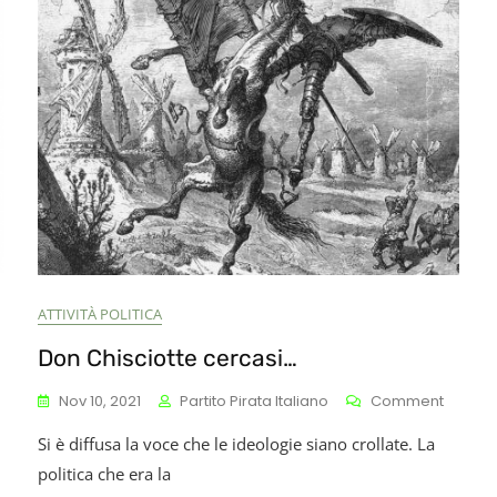
Nobel
Per
La
Pace
2022
A
Julian
Assan
ATTIVITÀ POLITICA
Don Chisciotte cercasi…
n
On
Nov 10, 2021
Partito Pirata Italiano
Comment
n
Don
obel
Si è diffusa la voce che le ideologie siano crollate. La
Chiscio
er
Cercas
politica che era la
ssange