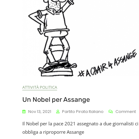
ATTIVITÀ POLITICA
Un Nobel per Assange
O
Nov 13, 2021
Partito Pirata Italiano
Comment
U
Il Nobel per la pace 2021 assegnato a due giornalisti ci
N
P
obbliga a riproporre Assange
A