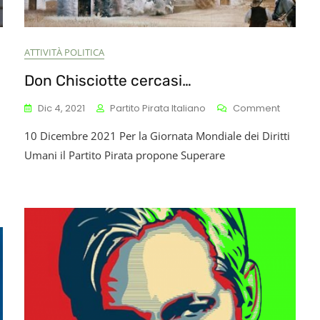
ATTIVITÀ POLITICA
Don Chisciotte cercasi…
n
On
Dic 4, 2021
Partito Pirata Italiano
Comment
sange:
Don
10 Dicembre 2021 Per la Giornata Mondiale dei Diritti
tradizione
Chisciot
ù
Cercasi
Umani il Partito Pirata propone Superare
cina