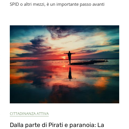
Ora
SPID o altri mezzi, è un importante passo avanti
n
Firma
rché
Online!
umero
iuso
la
coltà
dicina
a
olito
CITTADINANZA ATTIVA
Dalla parte di Pirati e paranoia: La