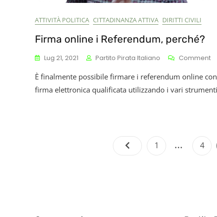
ATTIVITÀ POLITICA
CITTADINANZA ATTIVA
DIRITTI CIVILI
Firma online i Referendum, perché?
O
Lug 21, 2021
Partito Pirata Italiano
Comment
F
È finalmente possibile firmare i referendum online con
On
I
firma elettronica qualificata utilizzando i vari strument
R
P
…
Page
Pag
1
4