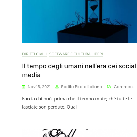
DIRITTI CIVILI
SOFTWARE E CULTURA LIBERI
Il tempo degli umani nell’era dei social
media
O
Nov 15, 2021
Partito Pirata Italiano
Comment
Il
Faccia chi può, prima che il tempo mute; ché tutte le
T
D
lasciate son perdute. Qual
U
N
D
S
M