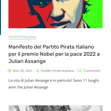
ATTIVITÀ POLITICA
Manifesto del Partito Pirata Italiano
per il premio Nobel per la pace 2022 a
Julian Assange
n
On
Nov 30, 2021
Partito Pirata Italiano
Comment
Manife
empo
La vita di Julian Assange è in pericolo! Sono 11 lunghi
Del
egli
Partito
anni che Julian Assange
mani
Pirata
ell’era
Italian
ei
Per
ocial
Il
edia
Premi