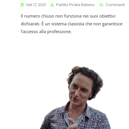
O
Set 17, 2021
Partito Pirata Italiano
Comment
Pe
Il numero chiuso non funziona nei suoi obiettivi
Il
N
dichiarati. È un sistema classista che non garantisce
Ch
l’accesso alla professione.
Al
Fa
Di
Me
V
Ab