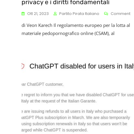
privacy e i diritti fondamentali
O
Ott 21, 2023
Partito Pirata Italiano
Comment
Il
di Veon Karech Il regolamento europeo per la lotta al
R
E
materiale pedopornografico online (CSAM), al
P
L
Lo
Al
M
P
O
(
Al
V
Il
2
O
M
L
P
E