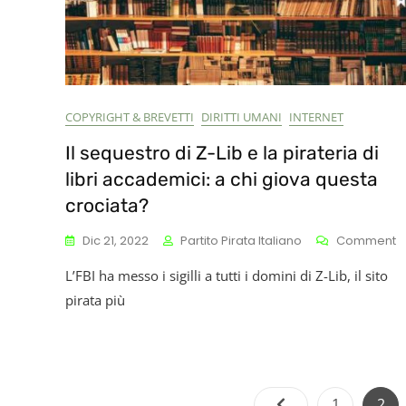
COPYRIGHT & BREVETTI
DIRITTI UMANI
INTERNET
Il sequestro di Z-Lib e la pirateria di
libri accademici: a chi giova questa
crociata?
O
Dic 21, 2022
Partito Pirata Italiano
Comment
Il
L’FBI ha messo i sigilli a tutti i domini di Z-Lib, il sito
S
Di
pirata più
Z
Li
E
L
P
Page
Pag
1
2
Di