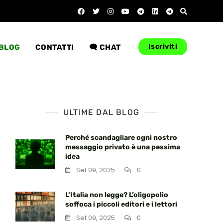
Iscriviti
BLOG
CONTATTI
🗨️ CHAT
ULTIME DAL BLOG
Perché scandagliare ogni nostro
messaggio privato è una pessima
idea
Set 09, 2025
0
L’Italia non legge? L’oligopolio
soffoca i piccoli editori e i lettori
Set 09, 2025
0