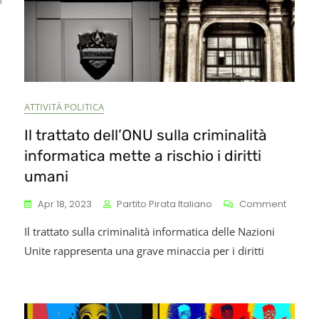
ATTIVITÀ POLITICA
Il trattato dell’ONU sulla criminalità
informatica mette a rischio i diritti
umani
n
On
Apr 18, 2023
Partito Pirata Italiano
Comment
ezzeremo
Il
Il trattato sulla criminalità informatica delle Nazioni
Trattat
ni
Dell’O
Unite rappresenta una grave minaccia per i diritti
l’Intelligenza
Sulla
ificiale
Crimina
Inform
Mette
A