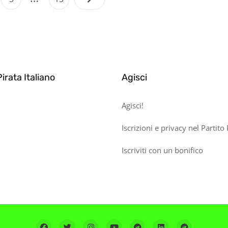
bri
degli
ccademici:
articoli
hi
iova
uesta
rociata?
Pirata Italiano
Agisci
Agisci!
Iscrizioni e privacy nel Partito 
Iscriviti con un bonifico