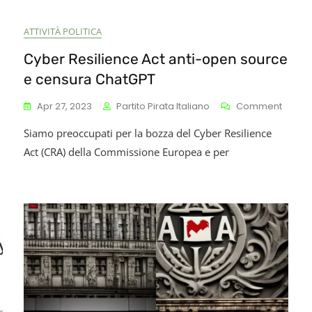
Vitale
Per
ritti
ATTIVITÀ POLITICA
Student
ondamentali
E
Cyber Resilience Act anti-open source
Insegna
e censura ChatGPT
Universi
In
On
On
Apr 27, 2023
Partito Pirata Italiano
Comment
Tutto
Abbiamo
Cyber
Il
Spezzato
Siamo preoccupati per la bozza del Cyber Resilience
Resili
Mondo
Le
Act
Act (CRA) della Commissione Europea e per
Reni
Anti-
All’Intelligenza
Open
Artificiale.
Sourc
Ahi!
E
Censu
ChatG