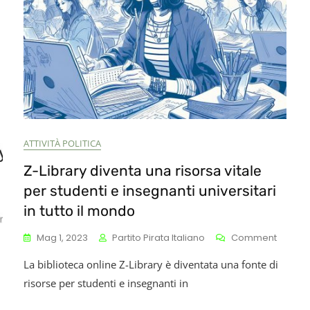
E
L’Inno
Italian
n
Si
Fanno
egolamento
La
uropeo
Festa!
er
a
tta
ateriale
ATTIVITÀ POLITICA
edopornografico
Z-Library diventa una risorsa vitale
nline
CSAM),
per studenti e insegnanti universitari
in tutto il mondo
oto
On
Mag 1, 2023
Partito Pirata Italiano
Comment
6
Z-
ttobre,
La biblioteca online Z-Library è diventata una fonte di
Library
ina
Diventa
a
risorse per studenti e insegnanti in
Una
rivacy
Risorsa