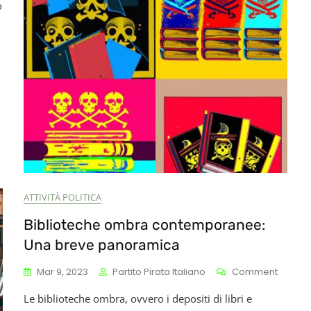
o
Rischio
I
Diritti
Umani
ATTIVITÀ POLITICA
Biblioteche ombra contemporanee:
Una breve panoramica
On
Mar 9, 2023
Partito Pirata Italiano
Comment
Bibliot
Le biblioteche ombra, ovvero i depositi di libri e
Ombra