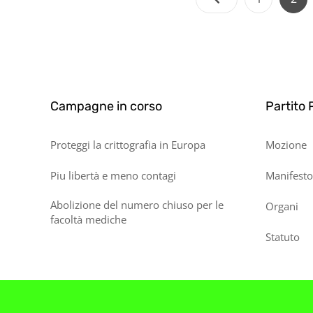
Li
A
A
C
G
Q
C
Campagne in corso
Partito 
Proteggi la crittografia in Europa
Mozione
Piu libertà e meno contagi
Manifesto
Abolizione del numero chiuso per le
Organi
facoltà mediche
Statuto