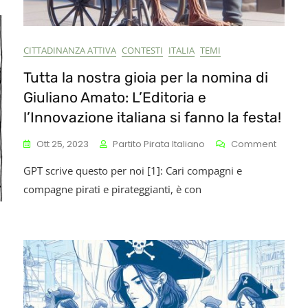
CITTADINANZA ATTIVA
CONTESTI
ITALIA
TEMI
Tutta la nostra gioia per la nomina di
Giuliano Amato: L’Editoria e
l’Innovazione italiana si fanno la festa!
On
Ott 25, 2023
Partito Pirata Italiano
Comment
Tutta
GPT scrive questo per noi [1]: Cari compagni e
La
Nostra
compagne pirati e pirateggianti, è con
Gioia
Per
La
Nomin
Di
Giulian
Amato:
L’Editor