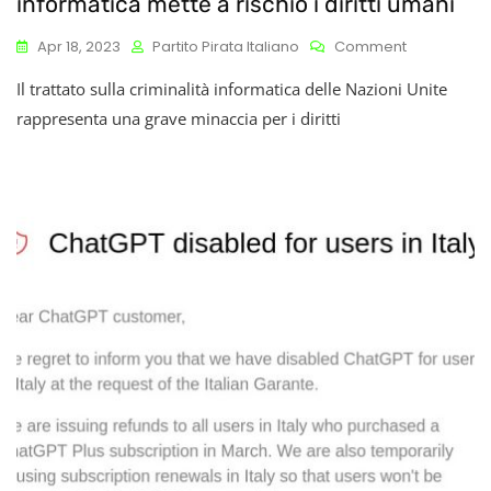
informatica mette a rischio i diritti umani
On
Apr 18, 2023
Partito Pirata Italiano
Comment
Il
Il trattato sulla criminalità informatica delle Nazioni Unite
Trattato
Dell’ONU
rappresenta una grave minaccia per i diritti
Sulla
Criminalità
Informatica
Mette
A
Rischio
I
Diritti
Umani