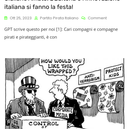
italiana si fanno la festa!
On
Ott 25, 2023
Partito Pirata Italiano
Comment
Tutta
GPT scrive questo per noi [1]: Cari compagni e compagne
La
Nostra
pirati e pirateggianti, è con
Gioia
Per
La
Nomina
Di
Giuliano
Amato:
L’Editoria
E
L’Innovazio
Italiana
Si
Fanno
La
Festa!