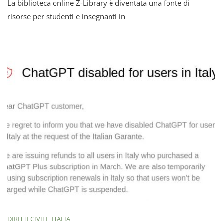
La biblioteca online Z-Library è diventata una fonte di
Library
Diventa
risorse per studenti e insegnanti in
Una
Risorsa
Vitale
Per
Studenti
E
Insegnanti
Universitari
In
Tutto
Il
Mondo
DIRITTI CIVILI
ITALIA