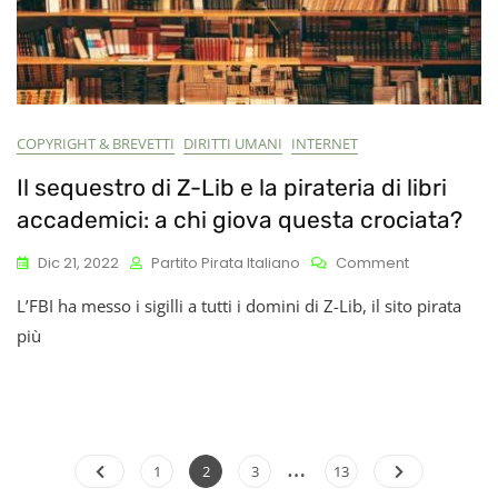
COPYRIGHT & BREVETTI
DIRITTI UMANI
INTERNET
Il sequestro di Z-Lib e la pirateria di libri
accademici: a chi giova questa crociata?
On
Dic 21, 2022
Partito Pirata Italiano
Comment
Il
L’FBI ha messo i sigilli a tutti i domini di Z-Lib, il sito pirata
Sequestro
Di
più
Z-
Lib
E
La
Pirateria
…
Paginazione
Di
Page
Page
Page
Page
1
2
3
13
Libri