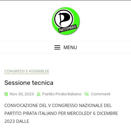
Skip
to
content
MENU
CONGRESSI E ASSEMBLEE
Blog
Sessione tecnica
On
Nov 30, 2023
Partito Pirata Italiano
Comment
Sessione
CONVOCAZIONE DEL V CONGRESSO NAZIONALE DEL
Tecnica
PARTITO PIRATA ITALIANO PER MERCOLEDI’ 6 DICEMBRE
2023 DALLE