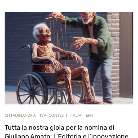
CITTADINANZA ATTIVA
CONTESTI
ITALIA
TEMI
Tutta la nostra gioia per la nomina di
Giuliano Amato: L’Editoria e l’Innovazione