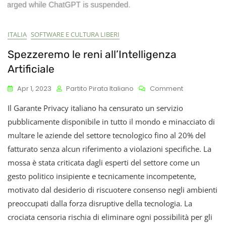
ITALIA
SOFTWARE E CULTURA LIBERI
Spezzeremo le reni all’Intelligenza
Artificiale
On
Apr 1, 2023
Partito Pirata Italiano
Comment
Spezzeremo
Il Garante Privacy italiano ha censurato un servizio
Le
Reni
pubblicamente disponibile in tutto il mondo e minacciato di
All’Intelligen
multare le aziende del settore tecnologico fino al 20% del
Artificiale
fatturato senza alcun riferimento a violazioni specifiche. La
mossa è stata criticata dagli esperti del settore come un
gesto politico insipiente e tecnicamente incompetente,
motivato dal desiderio di riscuotere consenso negli ambienti
preoccupati dalla forza disruptive della tecnologia. La
crociata censoria rischia di eliminare ogni possibilità per gli