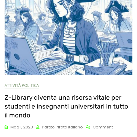
Online
(CSAM),
Al
Voto
Il
26
Ottobre,
Mina
La
Privacy
E
I
Diritti
Fondamenta
ATTIVITÀ POLITICA
Z-Library diventa una risorsa vitale per
studenti e insegnanti universitari in tutto
il mondo
On
Mag 1, 2023
Partito Pirata Italiano
Comment
Z-