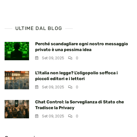
degli
Accademici
articoli
A
Chi
Giova
Questa
ULTIME DAL BLOG
Crociata?
Perché scandagliare ogni nostro messaggio
privato è una pessima idea
Set 09, 2025
0
L’Italia non legge? L’oligopolio soffoca i
piccoli editori e i lettori
Set 09, 2025
0
Chat Control: la Sorveglianza di Stato che
Tradisce la Privacy
Set 09, 2025
0