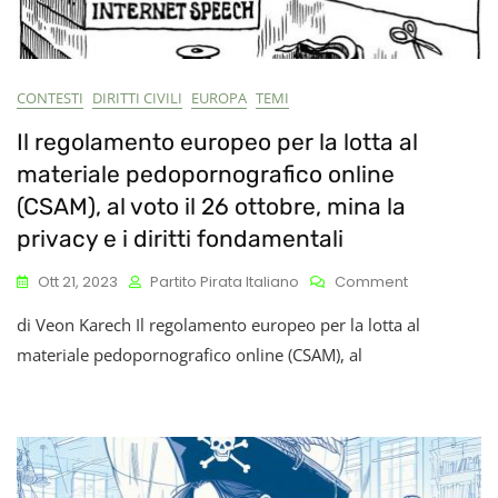
CONTESTI
DIRITTI CIVILI
EUROPA
TEMI
Il regolamento europeo per la lotta al
materiale pedopornografico online
(CSAM), al voto il 26 ottobre, mina la
privacy e i diritti fondamentali
On
Ott 21, 2023
Partito Pirata Italiano
Comment
Il
di Veon Karech Il regolamento europeo per la lotta al
Regolament
Europeo
materiale pedopornografico online (CSAM), al
Per
La
Lotta
Al
Materiale
Pedopornog