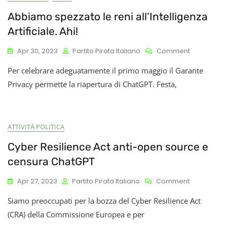
Abbiamo spezzato le reni all’Intelligenza
Artificiale. Ahi!
On
Apr 30, 2023
Partito Pirata Italiano
Comment
Abbiamo
Per celebrare adeguatamente il primo maggio il Garante
Spezzato
Le
Privacy permette la riapertura di ChatGPT. Festa,
Reni
All’Intellig
Artificiale.
Ahi!
ATTIVITÀ POLITICA
Cyber Resilience Act anti-open source e
censura ChatGPT
On
Apr 27, 2023
Partito Pirata Italiano
Comment
Cyber
Siamo preoccupati per la bozza del Cyber Resilience Act
Resilience
Act
(CRA) della Commissione Europea e per
Anti-