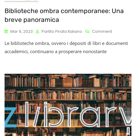
Biblioteche ombra contemporanee: Una
breve panoramica
On
Mar 9, 2023
Partito Pirata Italiano
Comment
Biblioteche
Le biblioteche ombra, ovvero i depositi di libri e documenti
Ombra
Contempor
accademici, continuano a prosperare nonostante
Una
Breve
Panoramic