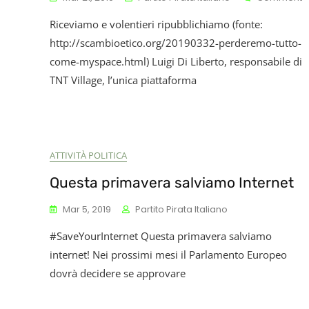
«
Riceviamo e volentieri ripubblichiamo (fonte:
T
C
http://scambioetico.org/20190332-perderemo-tutto-
P
come-myspace.html) Luigi Di Liberto, responsabile di
T
TNT Village, l’unica piattaforma
C
M
ATTIVITÀ POLITICA
Questa primavera salviamo Internet
Mar 5, 2019
Partito Pirata Italiano
#SaveYourInternet Questa primavera salviamo
internet! Nei prossimi mesi il Parlamento Europeo
dovrà decidere se approvare