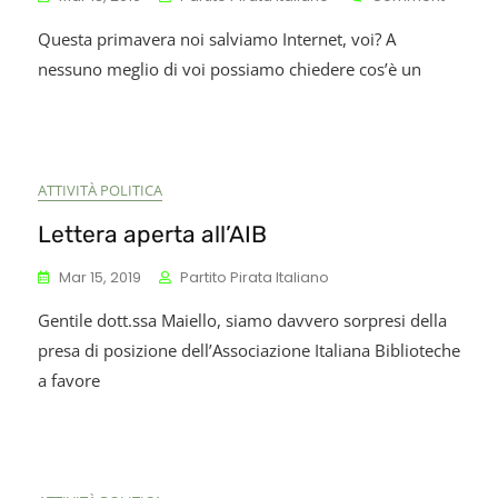
Dopodomani
Ai
Questa primavera noi salviamo Internet, voi? A
NT
Produtt
hiude.
Di
nessuno meglio di voi possiamo chiedere cos’è un
erderemo
Bene
utto
Pubbli
ome
Della
yspace?»
Conos
ATTIVITÀ POLITICA
Lettera aperta all’AIB
Mar 15, 2019
Partito Pirata Italiano
Gentile dott.ssa Maiello, siamo davvero sorpresi della
presa di posizione dell’Associazione Italiana Biblioteche
a favore