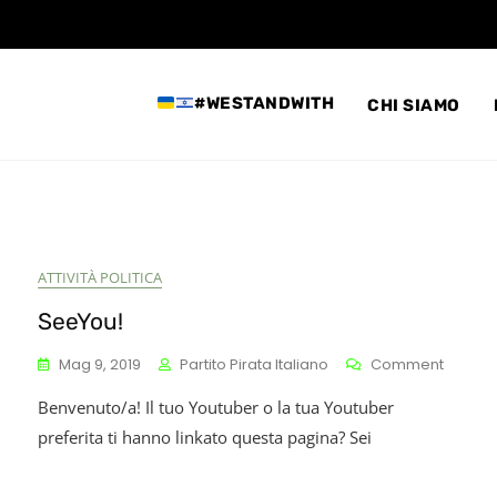
#WESTANDWITH
CHI SIAMO
ATTIVITÀ POLITICA
SeeYou!
On
On
Mag 9, 2019
Partito Pirata Italiano
Comment
60809
SeeYou
Benvenuto/a! Il tuo Youtuber o la tua Youtuber
Volte
Grazie
preferita ti hanno linkato questa pagina? Sei