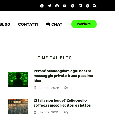
Iscriviti
BLOG
CONTATTI
🗨️ CHAT
ULTIME DAL BLOG
Perché scandagliare ogni nostro
messaggio privato è una pessima
idea
Set 09, 2025
0
!
L’Italia non legge? L’oligopolio
soffoca i piccoli editori e i lettori
Set 09, 2025
0