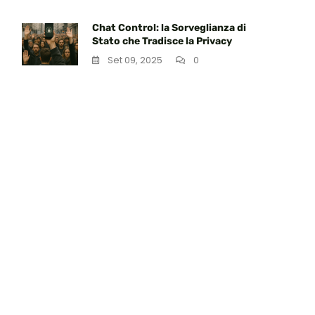
Chat Control: la Sorveglianza di
Stato che Tradisce la Privacy
Set 09, 2025
0
dia
ata
a
ght