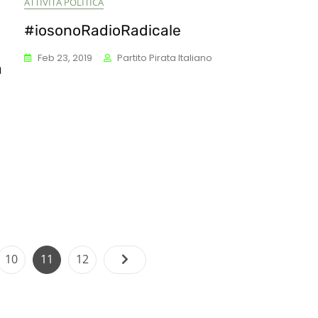
ATTIVITÀ POLITICA
#iosonoRadioRadicale
Feb 23, 2019
Partito Pirata Italiano
a
Paginazione
Page
Page
Page
10
11
12
degli
articoli