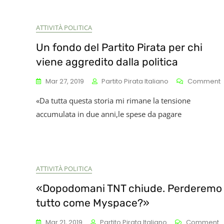
ATTIVITÀ POLITICA
Un fondo del Partito Pirata per chi
viene aggredito dalla politica
Mar 27, 2019
Partito Pirata Italiano
Comment
«Da tutta questa storia mi rimane la tensione
D
accumulata in due anni,le spese da pagare
P
P
P
C
V
ATTIVITÀ POLITICA
A
D
«Dopodomani TNT chiude. Perderemo
P
tutto come Myspace?»
O
Mar 21, 2019
Partito Pirata Italiano
Comment