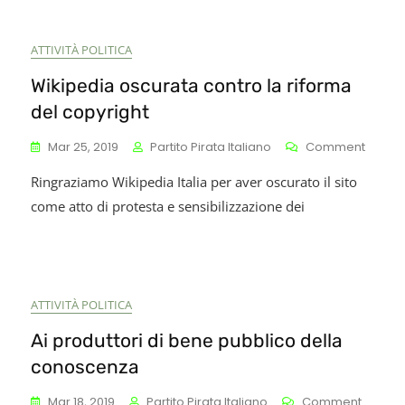
ATTIVITÀ POLITICA
Wikipedia oscurata contro la riforma
del copyright
On
On
Mar 25, 2019
Partito Pirata Italiano
Comment
Un
Wikipe
Ringraziamo Wikipedia Italia per aver oscurato il sito
Fondo
Oscur
el
Contro
come atto di protesta e sensibilizzazione dei
artito
La
irata
Riform
er
Del
hi
Copyri
iene
ATTIVITÀ POLITICA
ggredito
alla
Ai produttori di bene pubblico della
olitica
conoscenza
n
On
Mar 18, 2019
Partito Pirata Italiano
Comment